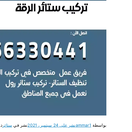
بواسطة
ammar1
نشر على
24 سبتمبر، 2021
نشر في
ستائر
ذو