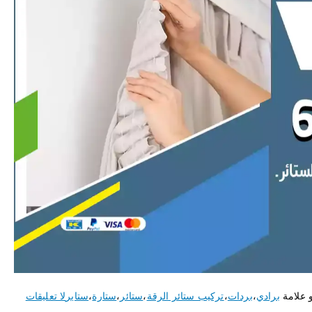
 علامة
برادي
،
بردات
،
تركيب ستائر الرقة
،
ستائر
،
ستارة
،
ستاير
لا تعليقات