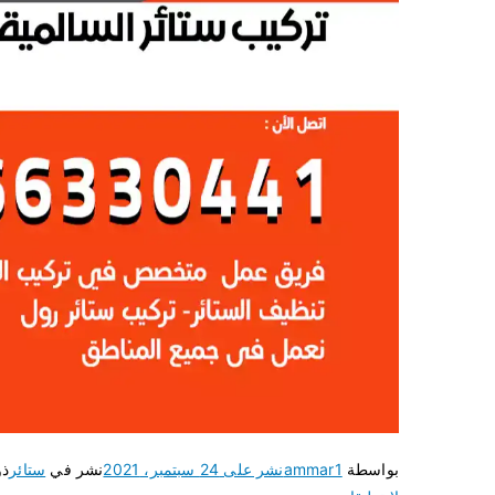
بواسطة
ammar1
نشر على
24 سبتمبر، 2021
نشر في
ستائر
ذو