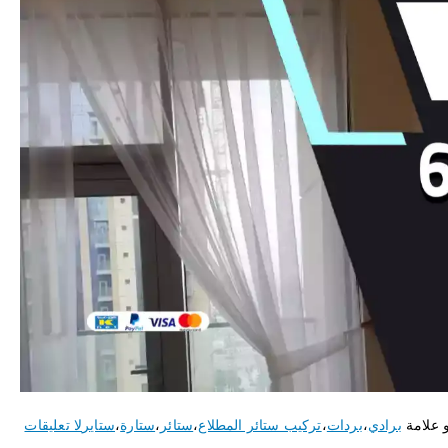
 علامة
برادي
،
بردات
،
تركيب ستائر المطلاع
،
ستائر
،
ستارة
،
ستاير
لا تعليقات