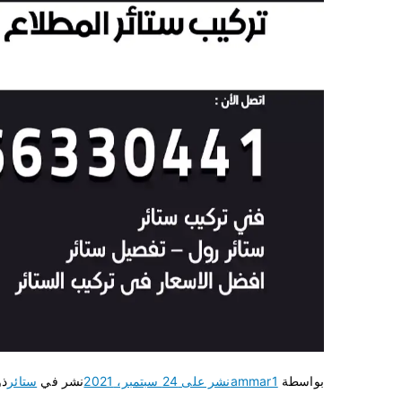
بواسطة
ammar1
نشر على
24 سبتمبر، 2021
نشر في
ستائر
ذو