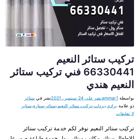
تركيب ستائر النعيم
66330441 فني تركيب ستائر
النعيم هندي
بواسطة
ammar1
نشر على
24 سبتمبر، 2021
نشر في
ستائر
ذو علامة
برادي
،
بردات
،
تركيب ستائر النعيم
،
ستائر
،
ستارة
،
ستاير
لا تعليقات
تركيب ستائر النعيم نوفر لكم خدمة تركيب ستائر
للاطفال ستائر مكاتب ستائر رول خدمة طباعة صور على