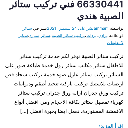
66330441 فني تركيب ستائر
الصبية هندي
بواسطة
ammar1
نشر على
24 سبتمبر، 2021
نشر في
ستائر
ذو علامة
برادي
،
بردات
،
تركيب ستائر الصبية
،
ستائر
،
ستارة
،
ستاير
لا تعليقات
تركيب ستائر الصبية نوفر لكم خدمة تركيب ستائر
للاطفال ستائر مكاتب ستائر رول خدمة طباعة صور على
الستائر تركيب ستائر عازل ضوء خدمة تركيب سجاد قص
ارضيات بلاستيك تركيب باركيه تنجيد أطقم وديوانيات
تركيب ورق جدران ازالة ورق جدران تركيب ستائر
كهرباء تفصيل ستائر بكافة الاحجام ومن افضل أنواع
الاقمشة المستوردة. نعمل ايضا بخبرة افضل […]
اقرأ المزيد