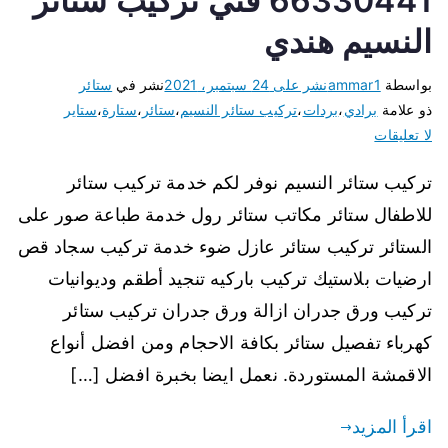
66330441 فني تركيب ستائر
النسيم هندي
بواسطة
ammar1
نشر على
24 سبتمبر، 2021
نشر في
ستائر
ذو علامة
برادي
،
بردات
،
تركيب ستائر النسيم
،
ستائر
،
ستارة
،
ستاير
لا تعليقات
تركيب ستائر النسيم نوفر لكم خدمة تركيب ستائر
للاطفال ستائر مكاتب ستائر رول خدمة طباعة صور على
الستائر تركيب ستائر عازل ضوء خدمة تركيب سجاد قص
ارضيات بلاستيك تركيب باركيه تنجيد أطقم وديوانيات
تركيب ورق جدران ازالة ورق جدران تركيب ستائر
كهرباء تفصيل ستائر بكافة الاحجام ومن افضل أنواع
الاقمشة المستوردة. نعمل ايضا بخبرة افضل […]
اقرأ المزيد