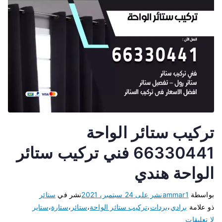
تركيب ستائر الواحة
66330441 فني تركيب ستائر
الواحة هندي
بواسطة
ammar1
نشر على
24 سبتمبر، 2021
نشر في
ستائر
ذو علامة
برادي
،
بردات
،
تركيب ستائر الواحة
،
ستائر
،
ستارة
،
ستاير
لا تعليقات