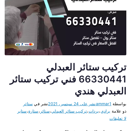
تركيب ستائر العبدلي
66330441 فني تركيب ستائر
العبدلي هندي
بواسطة
ammar1
نشر على
24 سبتمبر، 2021
نشر في
ستائر
ذو علامة
برادي
،
بردات
،
تركيب ستائر العبدلي
،
ستائر
،
ستارة
،
ستاير
لا تعليقات