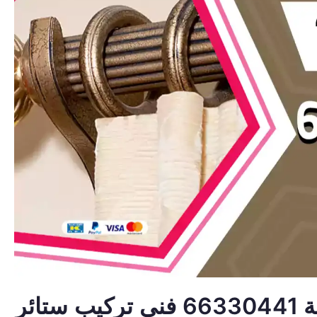
تركيب ستائر المنطقة الرابعة 66330441 فني تركيب ستائر