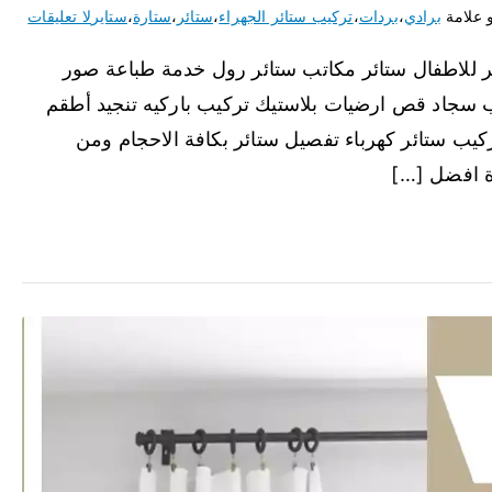
 علامة
برادي
،
بردات
،
تركيب ستائر الجهراء
،
ستائر
،
ستارة
،
ستاير
لا تعليقات
ر للاطفال ستائر مكاتب ستائر رول خدمة طباعة صور
 سجاد قص ارضيات بلاستيك تركيب باركيه تنجيد أطقم
كيب ستائر كهرباء تفصيل ستائر بكافة الاحجام ومن
ة افضل […]