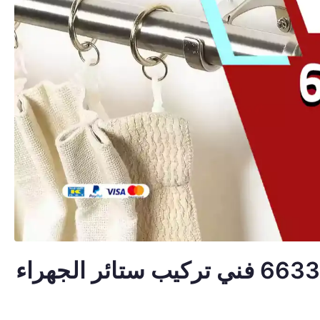
تركيب ستائر الجهراء 66330441 فني تركيب ستائر الجهراء