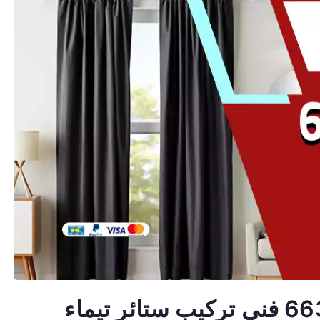
تركيب ستائر تيماء 66330441 فني تركيب ستائر تيماء