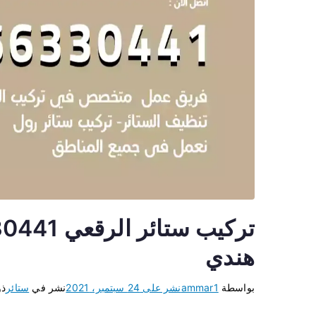
هندي
بواسطة
ammar1
نشر على
24 سبتمبر، 2021
نشر في
ستائر
ذو