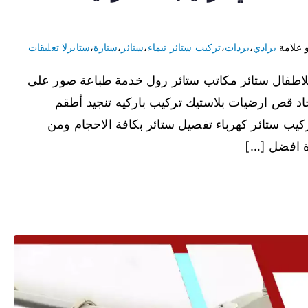
 علامة
برادي
،
بردات
،
تركيب ستائر تيماء
،
ستائر
،
ستارة
،
ستاير
لا تعليقات
للاطفال ستائر مكاتب ستائر رول خدمة طباعة صور على
د قص ارضيات بلاستيك تركيب باركيه تنجيد أطقم
كيب ستائر كهرباء تفصيل ستائر بكافة الاحجام ومن
ة افضل […]